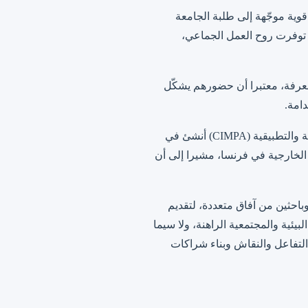
ة تمثل رسالة قوية موجّهة إلى طلبة الجامعة
 توفرت روح العمل الجماعي،
لمعرفة، معتبرا أن حضورهم يشكّل
دامة.
ومن جهته، أوضح المشرف العلمي للمدرسة، السيد سيدي محمود كابر، أن المركز الدولي للرياضيات البحثية والتطبيقية (CIMPA) أنشئ في
 الخارجية في فرنسا، مشيرا إلى أن
باحثين من آفاق متعددة، لتقديم
يئية والمجتمعية الراهنة، ولا سيما
 التفاعل والنقاش وبناء شراكات