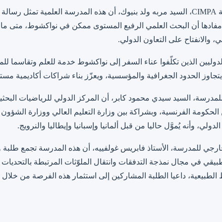
وبدوره، أكد المنسّق المحلي لمدرسة CIMPA، السيد مربه ولد بنيوك، أن هذه المدرسة العلمي
، مفادها أن البحث العلمي الرفيع المستوى ممكن في نواكشوط، متى ما
، والانفتاح على التعاون الدولي.
الدوليين الذين تكلّفوا عناء السفر إلى نواكشوط خدمة للعلم وتقاسما ل
 يتجاوز الحدود الجغرافية والمؤسسية، ويعزّز بناء شراكات أكاديمية مست
 الحكومة الفرنسية، وبشراكة بين وزارة التعليم العالي ووزارة الشؤون
دولي، وأنه يُموَّل حاليا من قبل ألمانيا وإسبانيا وإيطاليا والنرويج.
ارجي للمدرسة، الأستاذ فابريس غولفييه، أن هذه المدرسة تجمع طلبة و
يقي في مجال نمذجة التدفقات وانتقال الملوّثات المرتبطة بالتحديات الب
اط الطبيعية، داعيا الطلبة المشاركين إلى استثمار هذه الفرصة من خلال