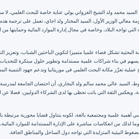
سيد محمد ولد الشيخ الغزواني يولي عناية خاصة للبحث العلمي، لا سي
ومة معالي الوزير الأول، السيد المختار ولد اجاي، تعمل على ترجمة هذه
التي تواجه البلاد، وخاصة في مجال إدارة الموارد المائية وحمايتها من 
البحثية تشكل فضاء علميا متميزا لتكوين الباحثين الشباب، وتعزيز التع
هم في بناء شراكات علمية مستدامة وتطوير حلول مبتكرة للتحديات ال
 عملية تعزّز مكانة البحث العلمي في موريتانيا وتدعم جهود التنمية الم
سسة، ويعكس الثقة التي باتت تحظى بها لدى الشركاء الدوليين، فضلا عن
أهمية علمية ومجتمعية بالغة، لكونه يتناول قضايا محورية مرتبطة بال
، وما لذلك من انعكاسات مباشرة على الإدارة المستدامة للموارد المائية، 
غوط البيئية المتزايدة التي تواجه دول الساحل والمناطق الجافة.