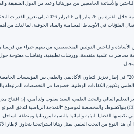
لباحثين والأساتذة الجامعيين من موريتانيا وعدد من الدول الشقيقة وال
وتهدف هذه المدرسة العلمية، المنظمة خلال الفترة من 26 يناير
انتقال الملوّثات في الأوساط المسامية والمياه الجوفية، لما لذلك من أهم
 الأساتذة والباحثين الدوليين المتخصصين، من بينهم خبراء من فرنسا وأ
ة محاضرات علمية متقدمة، وورشات تطبيقية، ونقاشات مفتوحة حول أ
مجال.
وتندرج مدرسة “سيمبا نواكشوط 2026” في إطار تعزيز التعاون الأكاديمي والعلمي بين المؤسسات 
لمي وتكوين الكفاءات الوطنية، خصوصا في التخصصات المرتبطة بالبي
 التعليم العالي والبحث العلمي، السيد يعقوب ولد أمين، إن افتتاح مدر
للرياضيات البحثية والتطبيقية (CIMPA) بنواكشوط، والمخصصة لموضوع “النمذجة الرياضية لتدفق 
تي تكتسيها القضايا البيئية والمائية بالنسبة لموريتانيا ومنطقة الساحل
ا أن هذا النوع من البحث العلمي يمثل رهانا استراتيجيا يتجاوز الإطار ال