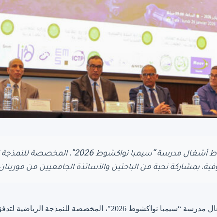
انطلقت اليوم الاثنين بنواكشوط أشغال مدرسة “سيمب
جوفية، بمشاركة نخبة من الباحثين والأساتذة الجامعيين من موريتان.
انطلقت اليوم الاثنين بنواكشوط أشغال مدرسة “سيمبا نواكشوط 2026″، ال