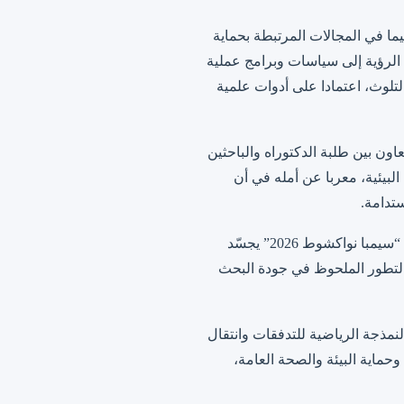
ما في المجالات المرتبطة بحماية
 الرؤية إلى سياسات وبرامج عملية
التلوث، اعتمادا على أدوات علمية
اون بين طلبة الدكتوراه والباحثين
بيئية، معربا عن أمله في أن
ستدامة.
ومن جانبه، أكد رئيس جامعة نواكشوط، السيد عالي محمد سالم ولد البخاري، أن احتضان الجامعة لمدرسة “سيمبا نواكشوط 2026” يجسّد
 التطور الملحوظ في جودة البحث
نمذجة الرياضية للتدفقات وانتقال
وحماية البيئة والصحة العامة،