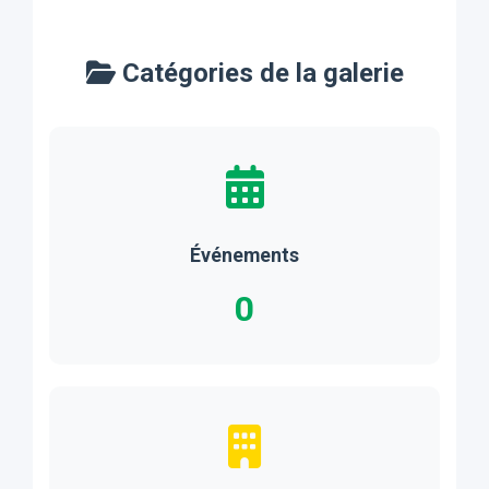
Virtual campus
Video about
tour
scientific
Catégories de la galerie
researc...
Événements
0