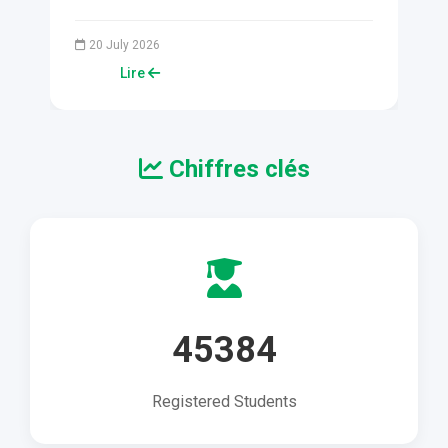
c
Hotel (the conference venue) the Mauritanian
Minister of Higher...
20 July 2026
Lire
Chiffres clés
45384
Registered Students